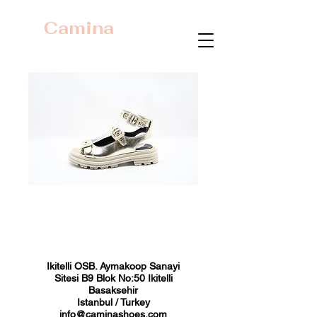
Camina
23357 Açık Altın
Fiyat
₺0,00
Ikitelli OSB. Aymakoop Sanayi
Sitesi B9 Blok No:50 Ikitelli
Basaksehir
Istanbul / Turkey
info@caminashoes.com