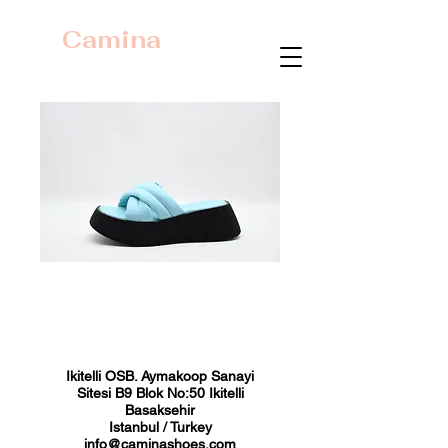
Camina
23362 Turkuaz
Fiyat
₺0,00
Ikitelli OSB. Aymakoop Sanayi
Sitesi B9 Blok No:50 Ikitelli
Basaksehir
Istanbul / Turkey
info@caminashoes.com