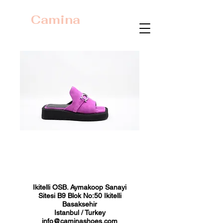
Camina
23372 Fuşya Süet
Fiyat
₺0,00
Ikitelli OSB. Aymakoop Sanayi
Sitesi B9 Blok No:50 Ikitelli
Basaksehir
Istanbul / Turkey
info@caminashoes.com