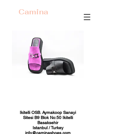
Camina
23372 Toplu
Fiyat
₺0,00
Ikitelli OSB. Aymakoop Sanayi
Sitesi B9 Blok No:50 Ikitelli
Basaksehir
Istanbul / Turkey
info@caminashoes.com