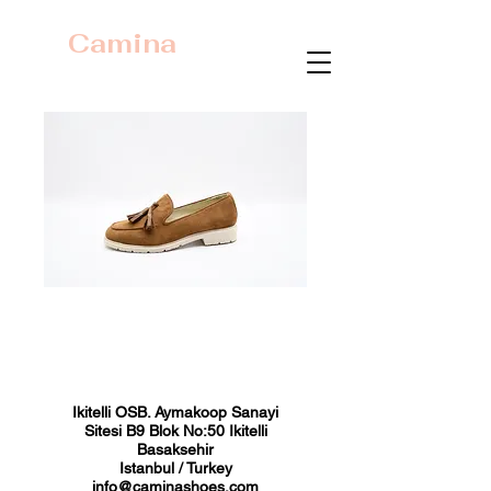
Camina
23382 Taba Süet
Fiyat
₺0,00
Ikitelli OSB. Aymakoop Sanayi
Sitesi B9 Blok No:50 Ikitelli
Basaksehir
Istanbul / Turkey
info@caminashoes.com