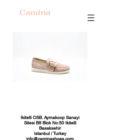
Camina
23390 Pudra Süet
Fiyat
₺0,00
Ikitelli OSB. Aymakoop Sanayi
Sitesi B9 Blok No:50 Ikitelli
Basaksehir
Istanbul / Turkey
info@caminashoes.com