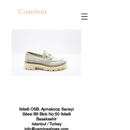
Camina
23395 Bej Süet
Fiyat
₺0,00
Ikitelli OSB. Aymakoop Sanayi
Sitesi B9 Blok No:50 Ikitelli
Basaksehir
Istanbul / Turkey
info@caminashoes.com