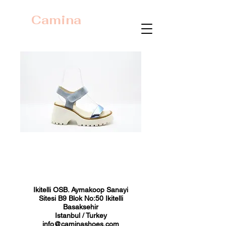
Camina
23422 Mavi Komb.
Fiyat
₺0,00
Ikitelli OSB. Aymakoop Sanayi
Sitesi B9 Blok No:50 Ikitelli
Basaksehir
Istanbul / Turkey
info@caminashoes.com