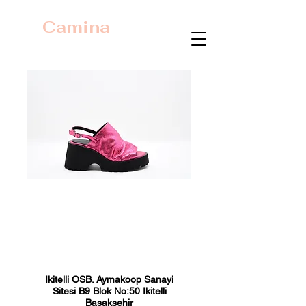
Camina
23423 Fuşya
Metalik
Fiyat
₺0,00
Ikitelli OSB. Aymakoop Sanayi
Sitesi B9 Blok No:50 Ikitelli
Basaksehir