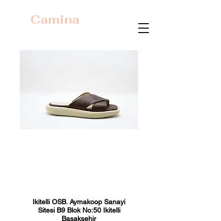
Camina
23430 Kahve
Baskı
Fiyat
₺0,00
Ikitelli OSB. Aymakoop Sanayi
Sitesi B9 Blok No:50 Ikitelli
Basaksehir