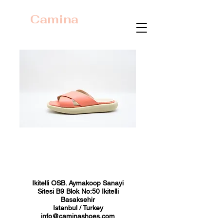
Camina
23430 Mercan
Fiyat
₺0,00
Ikitelli OSB. Aymakoop Sanayi
Sitesi B9 Blok No:50 Ikitelli
Basaksehir
Istanbul / Turkey
info@caminashoes.com