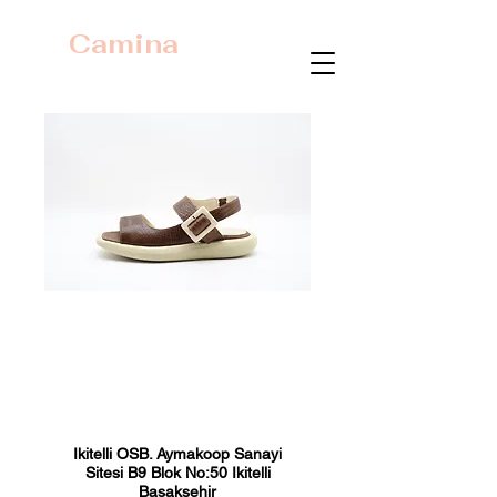
Camina
23437 Kahve
Baskı
Fiyat
₺0,00
Ikitelli OSB. Aymakoop Sanayi
Sitesi B9 Blok No:50 Ikitelli
Basaksehir