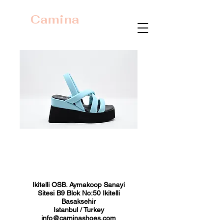
Camina
23440 Turkuaz
Fiyat
₺0,00
Ikitelli OSB. Aymakoop Sanayi
Sitesi B9 Blok No:50 Ikitelli
Basaksehir
Istanbul / Turkey
info@caminashoes.com