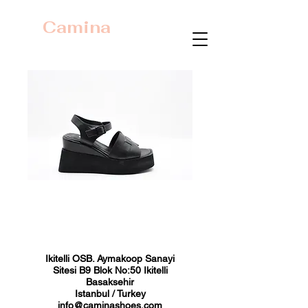
Camina
23441 Siyah
Fiyat
₺0,00
Ikitelli OSB. Aymakoop Sanayi
Sitesi B9 Blok No:50 Ikitelli
Basaksehir
Istanbul / Turkey
info@caminashoes.com